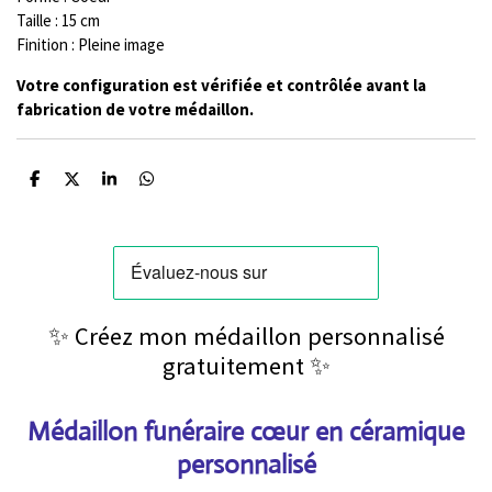
Taille : 15 cm
Finition : Pleine image
Votre configuration est vérifiée et contrôlée avant la
fabrication de votre médaillon.
P
P
P
P
a
a
a
a
r
r
r
r
t
t
t
t
a
a
a
a
g
g
g
g
e
e
e
e
r
r
r
r
✨ Créez mon médaillon personnalisé
gratuitement ✨
Médaillon funéraire cœur en céramique
personnalisé