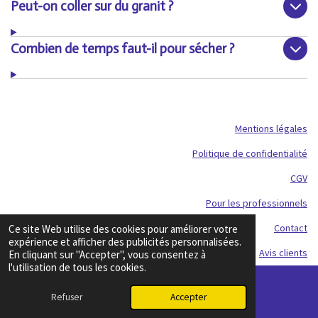
Peut-on coller sur du granit ?
Combien de temps faut-il pour sécher ?
Mentions légales
Politique de confidentialité
CGV
Pour les professionnels
Contact
Ce site Web utilise des cookies pour améliorer votre
expérience et afficher des publicités personnalisées.
Avis clients
En cliquant sur "Accepter", vous consentez à
l'utilisation de tous les cookies.
© 2026 Médaillon Funéraire
Refuser
Accepter
E-mail
Propulsé par
Webador