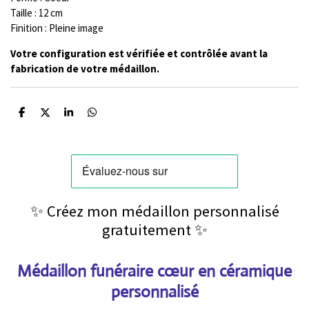
Taille : 12 cm
Finition : Pleine image
Votre configuration est vérifiée et contrôlée avant la
fabrication de votre médaillon.
P
P
P
P
a
a
a
a
r
r
r
r
t
t
t
t
a
a
a
a
g
g
g
g
e
e
e
e
r
r
r
r
✨ Créez mon médaillon personnalisé
gratuitement ✨
Médaillon funéraire cœur en céramique
personnalisé