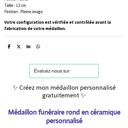
Taille : 12 cm
Finition : Pleine image
Votre configuration est vérifiée et contrôlée avant la
fabrication de votre médaillon.
P
P
P
P
a
a
a
a
r
r
r
r
t
t
t
t
a
a
a
a
g
g
g
g
e
e
e
e
r
r
r
r
✨ Créez mon médaillon personnalisé
gratuitement ✨
Médaillon funéraire rond en céramique
personnalisé