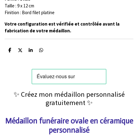
Taille : 9 x 12 cm
Finition : Bord filet platine
Votre configuration est vérifiée et contrôlée avant la
fabrication de votre médaillon.
P
P
P
P
a
a
a
a
r
r
r
r
t
t
t
t
a
a
a
a
g
g
g
g
e
e
e
e
r
r
r
r
✨ Créez mon médaillon personnalisé
gratuitement ✨
Médaillon funéraire ovale en céramique
personnalisé